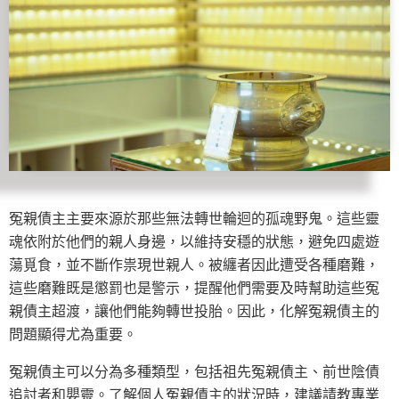
冤親債主主要來源於那些無法轉世輪迴的孤魂野鬼。這些靈
魂依附於他們的親人身邊，以維持安穩的狀態，避免四處遊
蕩覓食，並不斷作祟現世親人。被纏者因此遭受各種磨難，
這些磨難既是懲罰也是警示，提醒他們需要及時幫助這些冤
親債主超渡，讓他們能夠轉世投胎。因此，化解冤親債主的
問題顯得尤為重要。
冤親債主可以分為多種類型，包括祖先冤親債主、前世陰債
追討者和嬰靈。了解個人冤親債主的狀況時，建議請教專業