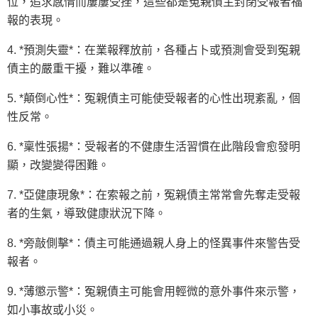
位，追求感情而屢屢受挫，這些都是冤親債主封閉受報者福
報的表現。
4. *預測失靈*：在業報釋放前，各種占卜或預測會受到冤親
債主的嚴重干擾，難以準確。
5. *顛倒心性*：冤親債主可能使受報者的心性出現紊亂，個
性反常。
6. *稟性張揚*：受報者的不健康生活習慣在此階段會愈發明
顯，改變變得困難。
7. *亞健康現象*：在索報之前，冤親債主常常會先奪走受報
者的生氣，導致健康狀況下降。
8. *旁敲側擊*：債主可能通過親人身上的怪異事件來警告受
報者。
9. *薄懲示警*：冤親債主可能會用輕微的意外事件來示警，
如小事故或小災。