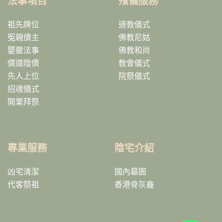
法事項目
殯儀服務
祖先牌位
道教儀式
冤親債主
佛教尼姑
嬰靈法事
佛教和尚
償還陰債
教會儀式
先人上位
院祭儀式
招魂儀式
開業拜祭
專業服務
陰宅介紹
凶宅清潔
國內墓園
代客祭祖
香港骨灰龕