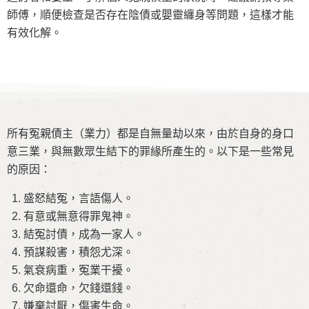
師傅，順便檢查是否存在陰債或嬰靈纏身等問題，這樣才能
有效化解。
所有冤親債主（業力）都是自無量劫以來，由於自身的身口
意三業，與無數眾生結下的罪緣所產生的。以下是一些常見
的原因：
盛怒結冤，言語傷人。
有意或無意得罪鬼神。
結冤討債，成為一家人。
預謀殺害，積怨尤深。
氣衰病重，冤業干擾。
欠命還命，欠錢還錢。
嫌棄討厭，傷害生命。