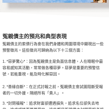
冤親債主的預兆和典型表現
冤親債主的索債行為會在我們身體和周圍環境中顯現出一些
預警徵兆。這些徵兆可歸納為以下十三個方面：
1. *惡夢驚心*：因為冤親債主是負面信息體，人在睡眠中最
容易感知其活動，常常做各種惡夢。惡夢是重要的預警信
號，若能重視，能及時化解惡因。
2. *善緣自斷*：在正式討報之前，冤親債主會試圖阻斷受報
者的一切外援，隔絕所有「貴人」。
3. *封閉福報*：追求財富卻遭遇損失，追求名位卻失去地