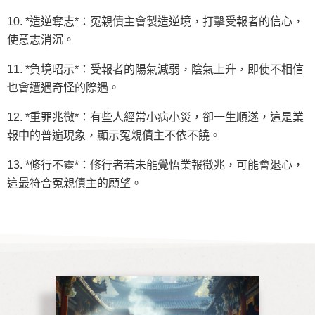
10. *造逆奪志*：冤親債主會製造逆境，打擊受報者的信心，
使意志消沉。
11. *負境昭示*：受報者的陽氣減弱，陰氣上升，即使不相信
也會遭遇奇怪的際遇。
12. *重罪兆微*：有些人經常小病小災，卻一生順遂，這是業
報中的普遍現象，顯示冤親債主不依不饒。
13. *修行不靈*：修行者若未能覺悟業報徵兆，可能會退心，
這最符合冤親債主的願望。