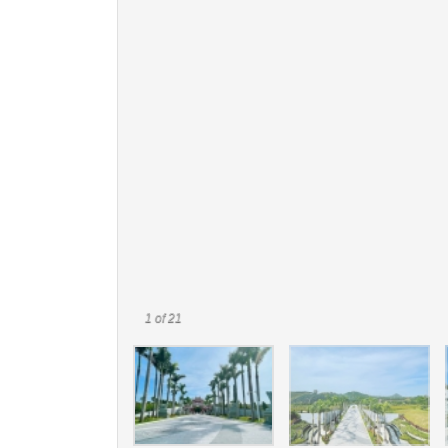
1
of 21