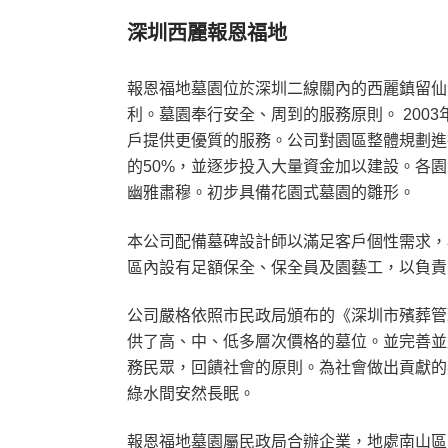
深圳西麗報恩福地
報恩福地墓園位於深圳二線關內的西麗鎮留仙
利。墓園奉行安全、周到的服務原則。 200
戶提供更優質的服務。公司對園區整體規劃進
的50%，並逐步投入大量資金加以建設。各
幽雅肅穆。初步具備花園式墓園的雛形。
本公司配備墓碑設計師以滿足客戶個性需求，
區內設有足額保全、保全員及園藝工，以負責
公司嚴格依照市民政局頒布的《深圳市殯葬管
供了高、中、低多層次價格的墓位。並完善並
務民眾，回饋社會的原則。為社會做出貢獻的
綠水間安然長眠。
報恩福地墓園屬民政局合辦企業，地處南山區