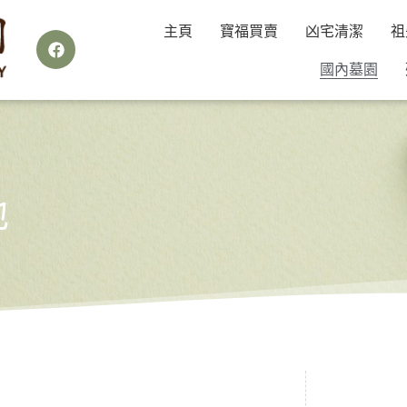
主頁
寶福買賣
凶宅清潔
祖
國內墓園
地