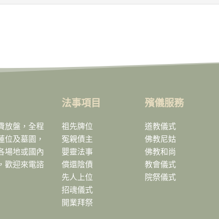
法事項目
殯儀服務
費放盤，全程
祖先牌位
道教儀式
蓮位及墓園，
冤親債主
佛教尼姑
各場地或國內
嬰靈法事
佛教和尚
，歡迎來電諮
償還陰債
教會儀式
先人上位
院祭儀式
招魂儀式
開業拜祭